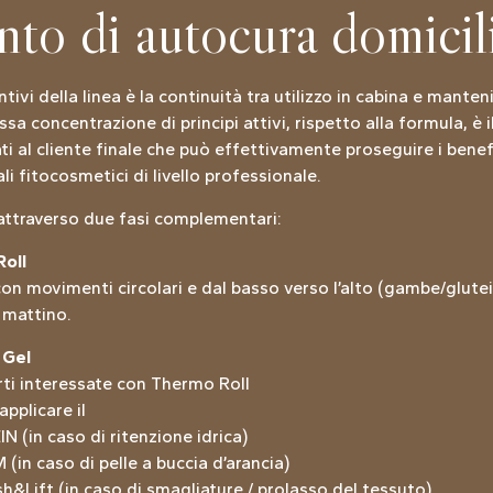
to di autocura domicil
tivi della linea è la continuità tra utilizzo in cabina e manten
a concentrazione di principi attivi, rispetto alla formula, è 
ti al cliente finale che può effettivamente proseguire i benefi
i fitocosmetici di livello professionale.
a attraverso due fasi complementari:
oll
n movimenti circolari e dal basso verso l’alto (gambe/glute
l mattino.
 Gel
rti interessate con Thermo Roll
applicare il
 (in caso di ritenzione idrica)
in caso di pelle a buccia d’arancia)
&Lift (in caso di smagliature / prolasso del tessuto)