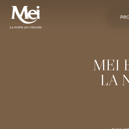
PR
MEI 
LA 