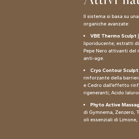
Il sistema si basa su una
organiche avanzate:
VBE Thermo Sculpt
|
liporiducente; estratti 
Pepe Nero attivanti del m
anti-age.
Cryo Contour Sculpt
rinforzante della barrie
e Cedro dall’effetto rin
rigeneranti; Acido Ialuro
Phyto Active Massa
di Gymnema, Zenzero, Tè 
oli essenziali di Limone,