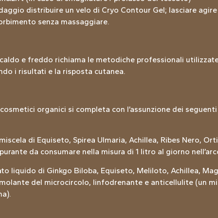
daggio distribuire un velo di Cryo Contour Gel; lasciare agi
sorbimento senza massaggiare.
 caldo e freddo richiama le metodiche professionali utilizzat
do i risultati e la risposta cutanea.
ocosmetici organici si completa con l’assunzione dei seguenti 
miscela di Equiseto, Spirea Ulmaria, Achillea, Ribes Nero, Orti
urante da consumare nella misura di 1 litro al giorno nell’arc
to liquido di Ginkgo Biloba, Equiseto, Meliloto, Achillea, Ma
molante del microcircolo, linfodrenante e anticellulite (un m
a).