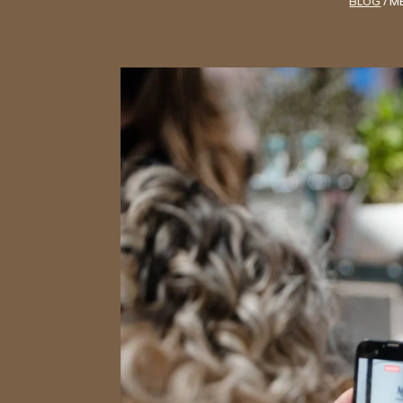
BLOG
/
ME