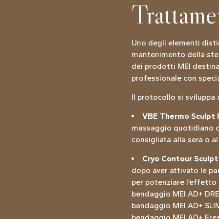
Trattamen
Uno degli elementi distin
mantenimento della stess
dei prodotti MEI destina
professionale con special
Il protocollo si svilupp
VBE Thermo Sculpt R
massaggio quotidiano co
consigliata alla sera o a
Cryo Contour Sculpt
dopo aver attivato le pa
per potenziare l’effetto 
bendaggio MEI AD+ DREIN
bendaggio MEI AD+ SLIM (
bendaggio MEI AD+ Fresh