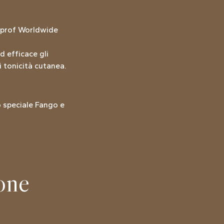
moprof Worldwide
d efficace gli
di tonicità cutanea.
o speciale Fango e
one