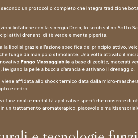
a secondo un protocollo completo che integra tradizione bota
zioni linfatiche con la sinergia Drein, lo scrub salino Sotto Sa
cipi attivi drenanti di tè verde e menta piperita.
a la lipolisi grazie all’azione specifica del principio attivo, ve
he funge da manipolo stimolante. Una volta attivato il micro
nnovativo
Fango Massaggiabile
a base di zeolite, macerati veg
 levigano la pelle a buccia d’arancia e attivano il drenaggio.
viene affidata allo shock termico data dalla micro-maschera 
ipto e cedro.
vi funzionali e modalità applicative specifiche consente di ot
 in un trattamento aromaterapico, piacevole e multisensorial
turali e tecnologie funz