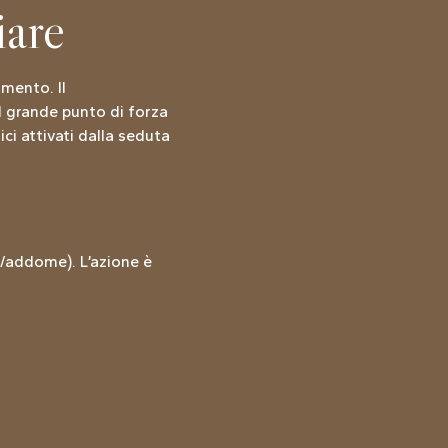
iare
imento. Il
il grande punto di forza
ci attivati dalla seduta
i/addome). L’azione è