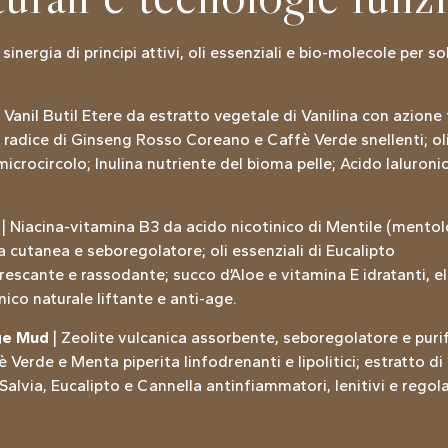
 sinergia di principi attivi, oli essenziali e bio-molecole per 
 Vanil Butil Etere da estratto vegetale di Vanilina con azione
di radice di Ginseng Rosso Coreano e Caffè Verde snellenti; oli
icrocircolo; Inulina nutriente del bioma pelle; Acido Ialuronic
| Niacina-vitamina B3 da acido nicotinico di Mentile (mento
ra cutanea e seboregolatore; oli essenziali di Eucalipto
frescante e rassodante; succo d’Aloe e vitamina E idratanti, el
nico naturale liftante e anti-age.
ge Mud
| Zeolite vulcanica assorbente, seboregolatore e purif
Verde e Menta piperita linfodrenanti e lipolitici; estratto di
 Salvia, Eucalipto e Cannella antinfiammatori, lenitivi e regol