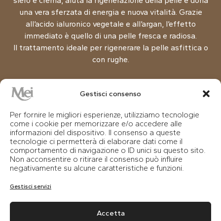
siero e crema, aiuta la rigenerazione della pelle e dona
una vera sferzata di energia e nuova vitalità. Grazie
all’acido ialuronico vegetale e all’argan, l’effetto
immediato è quello di una pelle fresca e radiosa.
Il trattamento ideale per rigenerare la pelle asfittica o
con rughe.
Gestisci consenso
DETOX
Per fornire le migliori esperienze, utilizziamo tecnologie
come i cookie per memorizzare e/o accedere alle
Un trattamento che trae la sua forza dai potenti
informazioni del dispositivo. Il consenso a queste
tecnologie ci permetterà di elaborare dati come il
ingredienti vegetali in grado di ristorare e migliorare
comportamento di navigazione o ID unici su questo sito.
visibilmente la pelle impura, grassa o mista.
Non acconsentire o ritirare il consenso può influire
All’esfoliazione e alla maschera, segue il massaggio
negativamente su alcune caratteristiche e funzioni.
con le creme specifiche, ricche di estratto di corteccia
Gestisci servizi
di quebracho sudamericano dall’effetto purificante,
rigenerante ed elasticizzante.
Consigliato in ogni stagione, ideale anche per l’uomo.
Accetta